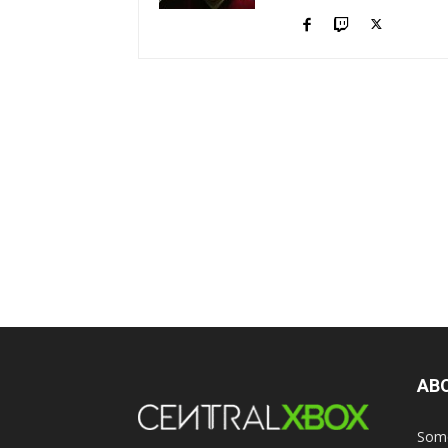
AB
Somo