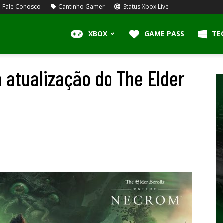
Fale Conosco
Cantinho Gamer
Status Xbox Live
XBOX
GAME PASS
TE
 atualização do The Elder