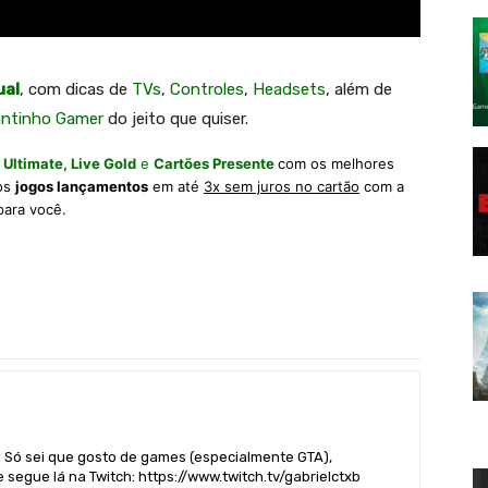
ual
, com dicas de
TVs
,
Controles
,
Headsets
, além de
antinho Gamer
do jeito que quiser.
 Ultimate,
Live Gold
e
Cartões Presente
com os melhores
 os
jogos lançamentos
em até
3x sem juros no cartão
com a
para você.
. Só sei que gosto de games (especialmente GTA),
 segue lá na Twitch: https://www.twitch.tv/gabrielctxb