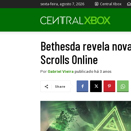
sexta-feira, agosto 7, 2026
Central Xbox
Central
Bethesda revela nova
Xbox
Scrolls Online
publicado há 3 anos
Por
Gabriel Vieira
Share