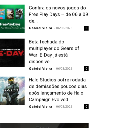
Confira os novos jogos do
Free Play Days – de 06 a 09
de...
Gabriel Vieira
-
06/08/2026
0
Beta fechada do
multiplayer do Gears of
War: E-Day já está
disponível
Gabriel Vieira
-
06/08/2026
0
Halo Studios sofre rodada
de demissões poucos dias
após lançamento de Halo:
Campaign Evolved
Gabriel Vieira
-
06/08/2026
0