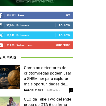
218,212
Fans
LIKE
37,924
Followers
FOLLOW
11,248
Followers
FOLLOW
95,800
Subscribers
SUBSCRIBE
EIA MAIS
Como os detentores de
criptomoedas podem usar
a SHRMiner para explorar
mais oportunidades de...
Gabriel Vieira
-
07/08/2026
0
CEO da Take-Two defende
preço de GTA 6 e afirma