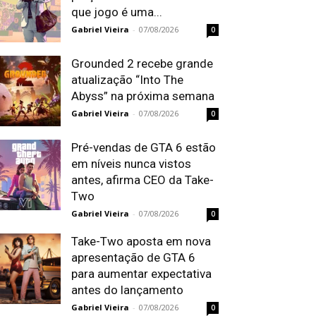
que jogo é uma...
Gabriel Vieira
-
07/08/2026
0
Grounded 2 recebe grande
atualização “Into The
Abyss” na próxima semana
Gabriel Vieira
-
07/08/2026
0
Pré-vendas de GTA 6 estão
em níveis nunca vistos
antes, afirma CEO da Take-
Two
Gabriel Vieira
-
07/08/2026
0
Take-Two aposta em nova
apresentação de GTA 6
para aumentar expectativa
antes do lançamento
Gabriel Vieira
-
07/08/2026
0