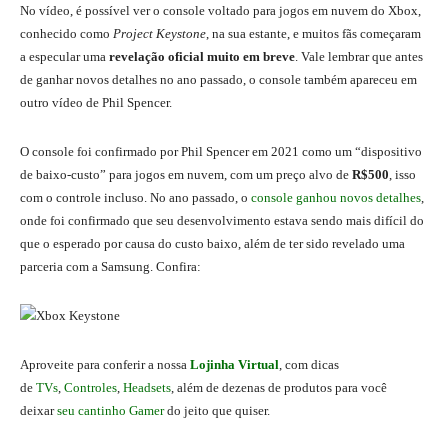
No vídeo, é possível ver o console voltado para jogos em nuvem do Xbox,
conhecido como
Project Keystone
, na sua estante, e muitos fãs começaram
a especular uma
revelação oficial muito em breve
. Vale lembrar que antes
de ganhar novos detalhes no ano passado, o console também apareceu em
outro vídeo de Phil Spencer.
O console foi confirmado por Phil Spencer em 2021 como um “dispositivo
de baixo-custo” para jogos em nuvem, com um preço alvo de
R$500
, isso
com o controle incluso. No ano passado, o
console ganhou novos detalhes
,
onde foi confirmado que seu desenvolvimento estava sendo mais difícil do
que o esperado por causa do custo baixo, além de ter sido revelado uma
parceria com a Samsung. Confira:
A
proveite para conferir a nossa
Lojinha Virtual
, com dicas
de
TVs
,
Controles
,
Headsets
, além de dezenas de produtos para você
deixar
seu cantinho Gamer
do jeito que quiser.