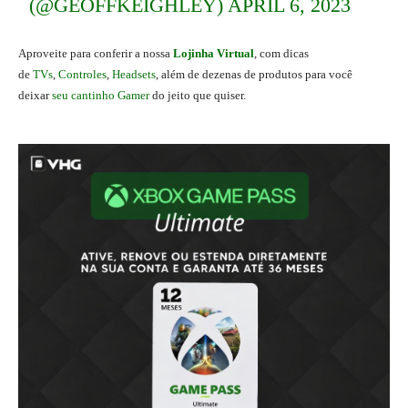
(@GEOFFKEIGHLEY)
APRIL 6, 2023
A
proveite para conferir a nossa
Lojinha Virtual
, com dicas
de
TVs
,
Controles
,
Headsets
, além de dezenas de produtos para você
deixar
seu cantinho Gamer
do jeito que quiser.