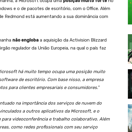
manha, a Microsoft ocupa uma
posição muito forte
no
ows e o de pacotes de escritório, com o Office. Além
e de Redmond está aumentando a sua dominância com
emanha
não engloba
a aquisição da Activision Blizzard
órgão regulador da União Europeia, na qual o país faz
Microsoft há muito tempo ocupa uma posição muito
software de escritório. Com base nisso, a empresa
os para clientes empresariais e consumidores.
”
ntuado na importância dos serviços de nuvem do
inculados a outros aplicativos da Microsoft, e o
para videoconferência e trabalho colaborativo. Além
reas, como redes profissionais com seu serviço