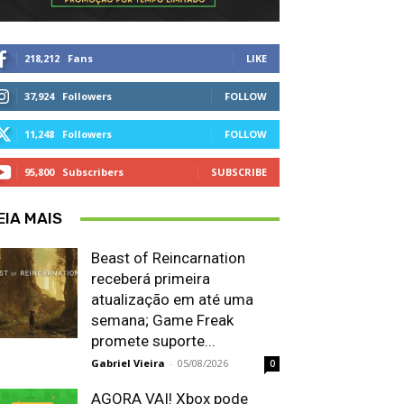
218,212
Fans
LIKE
37,924
Followers
FOLLOW
11,248
Followers
FOLLOW
95,800
Subscribers
SUBSCRIBE
EIA MAIS
Beast of Reincarnation
receberá primeira
atualização em até uma
semana; Game Freak
promete suporte...
Gabriel Vieira
-
05/08/2026
0
AGORA VAI! Xbox pode