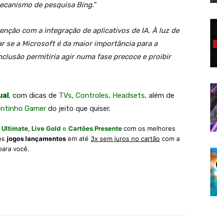
mecanismo de pesquisa Bing.
”
nção com a integração de aplicativos de IA. À luz de
r se a Microsoft é da maior importância para a
lusão permitiria agir numa fase precoce e proibir
ual
, com dicas de
TVs
,
Controles
,
Headsets
, além de
antinho Gamer
do jeito que quiser.
 Ultimate,
Live Gold
e
Cartões Presente
com os melhores
 os
jogos lançamentos
em até
3x sem juros no cartão
com a
para você.