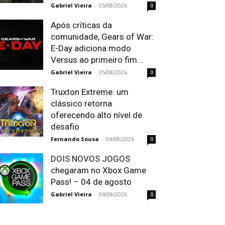
Gabriel Vieira
-
05/08/2026
0
Após críticas da
comunidade, Gears of War:
E-Day adiciona modo
Versus ao primeiro fim...
Gabriel Vieira
-
05/08/2026
0
Truxton Extreme: um
clássico retorna
oferecendo alto nível de
desafio
Fernando Sousa
-
04/08/2026
0
DOIS NOVOS JOGOS
chegaram no Xbox Game
Pass! – 04 de agosto
Gabriel Vieira
-
04/08/2026
0