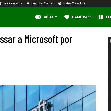
Fale Conosco
Cantinho Gamer
Status Xbox Live
XBOX
GAME PASS
TE
sar a Microsoft por