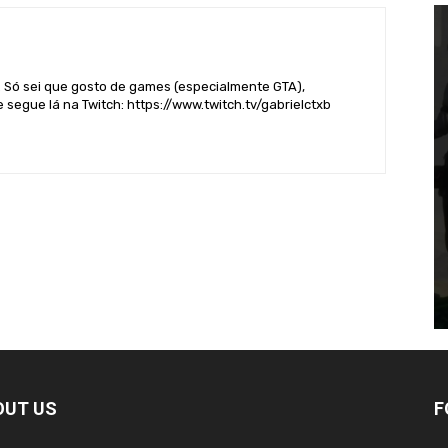
. Só sei que gosto de games (especialmente GTA),
 segue lá na Twitch: https://www.twitch.tv/gabrielctxb
OUT US
F