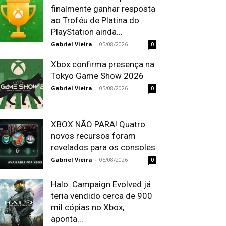
finalmente ganhar resposta
ao Troféu de Platina do
PlayStation ainda...
Gabriel Vieira
-
05/08/2026
0
Xbox confirma presença na
Tokyo Game Show 2026
Gabriel Vieira
-
05/08/2026
0
XBOX NÃO PARA! Quatro
novos recursos foram
revelados para os consoles
Gabriel Vieira
-
05/08/2026
0
Halo: Campaign Evolved já
teria vendido cerca de 900
mil cópias no Xbox,
aponta...