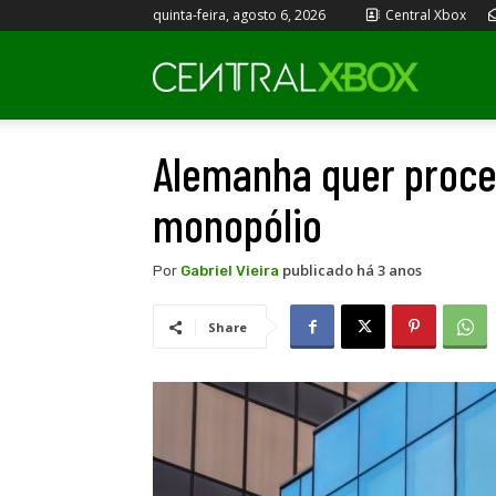
quinta-feira, agosto 6, 2026
Central Xbox
Central
Alemanha quer proces
Xbox
monopólio
publicado há 3 anos
Por
Gabriel Vieira
Share