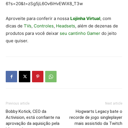
6?s=20&t=zSg5jL6Ov6iHvEWiX8_T3w
Aproveite para conferir a nossa
Lojinha Virtual
, com
dicas de
TVs
,
Controles
,
Headsets
, além de dezenas de
produtos para você deixar
seu cantinho Gamer
do jeito
que quiser.
Previous article
Next article
Bobby Kotick, CEO da
Hogwarts Legacy bate o
Activision, está confiante na
recorde de jogo singleplayer
aprovação da aquisição pela
mais assistido da Twitch