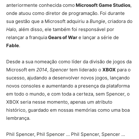
anterior
ment
e
con
he
c
ida
com
o
Microsoft Game Studios
,
on
de
at
u
ou
com
o
dire
tor
de
program
a
ç
ão
.
Fo
i
dur
ante
su
a
gest
ão
que
a
Microsoft
ad
qu
iri
u
a
Bungie
,
c
riad
ora
do
Halo,
al
é
m
dis
so
, ele
t
amb
é
m
fo
i
respons
á
vel
por
rel
an
ç
ar
a
fr
anqu
ia
Gears of War
e
lan
ç
ar
a
s
é
rie
de
Fable
.
Desde a sua nomeação como líder da divisão de jogos da
Microsoft em
2014
,
Spencer
tem liderado o
XBOX
para o
sucesso, ajudando a desenvolver novos jogos, lançando
novos consoles e aumentando a presença da plataforma
em todo o mundo, e com toda a certeza, sem Spencer, o
XBOX seria nesse momento, apenas um atributo
histórico, guardado em nossas memórias como uma boa
lembrança.
Phil Spencer, Phil Spencer … Phil Spencer, Spencer …