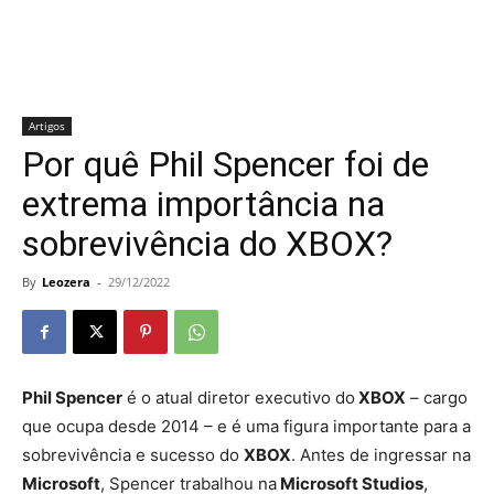
Artigos
Por quê Phil Spencer foi de
extrema importância na
sobrevivência do XBOX?
By
Leozera
-
29/12/2022
Phil Spencer
é
o
at
ual
dire
tor
execut
ivo
do
XBOX
–
cargo
que
o
cup
a
des
de
2014 – e é
uma figura importante para a
sobrevivência e sucesso do
XBOX
.
Ant
es
de
ing
ress
ar
na
Microsoft
,
Spencer
tr
abal
hou
na
Microsoft Studios
,