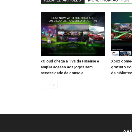
RELATED ARTICLES
MORE FROM AUTHOR
xCloud chega a TVs da Hisense e
Xbox começ
amplia acesso aos jogos sem
gratuito co
necessidade de console
da bibliote
AB