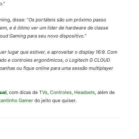
o.
”
ing, disse: “
Os portáteis são um próximo passo
em, e é ótimo ver um líder de hardware de classe
oud Gaming para seu novo dispositivo.
”
er lugar que estiver, e aproveitar o display 16:9. Com
egrado e controles ergonômicos, o Logitech G CLOUD
panhas ou fique online para uma sessão multiplayer
ual
, com dicas de
TVs
,
Controles
,
Headsets
, além de
cantinho Gamer
do jeito que quiser.