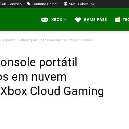
Fale Conosco
Cantinho Gamer
Status Xbox Live
XBOX
GAME PASS
TE
ole portátil voltado para jogos em nuvem integrado com o...
onsole portátil
gos em nuvem
 Xbox Cloud Gaming