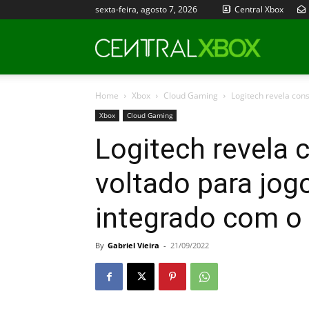
sexta-feira, agosto 7, 2026
Central Xbox
Central
Home
Xbox
Cloud Gaming
Logitech revela cons
Xbox
Xbox
Cloud Gaming
Logitech revela c
voltado para jo
integrado com o
By
Gabriel Vieira
-
21/09/2022