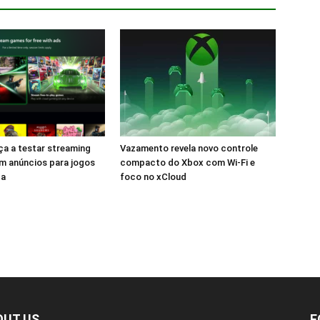
a a testar streaming
Vazamento revela novo controle
m anúncios para jogos
compacto do Xbox com Wi-Fi e
ca
foco no xCloud
OUT US
F