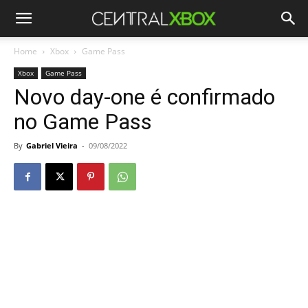
Home
Xbox
Game Pass
Xbox
Game Pass
Novo day-one é confirmado
no Game Pass
By
Gabriel Vieira
-
09/08/2022