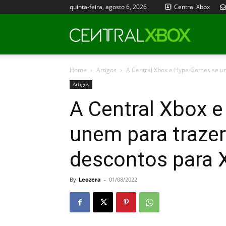
quinta-feira, agosto 6, 2026
Central Xbox
Central
Home
Artigos
A Central Xbox e Hype Games se un
Xbox
Artigos
A Central Xbox 
unem para traze
descontos para
By
Leozera
-
01/08/2022