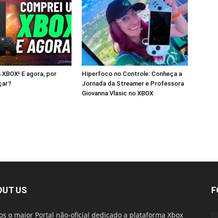
XBOX! E agora, por
Hiperfoco no Controle: Conheça a
çar?
Jornada da Streamer e Professora
Giovanna Vlasic no XBOX
OUT US
F
s o maior Portal não-oficial dedicado a plataforma Xbox