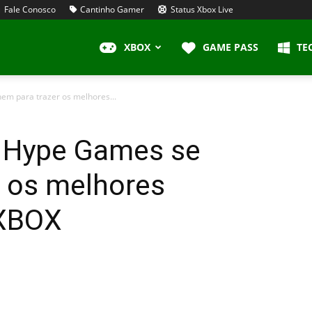
Fale Conosco
Cantinho Gamer
Status Xbox Live
XBOX
GAME PASS
TE
em para trazer os melhores...
e Hype Games se
r os melhores
 XBOX