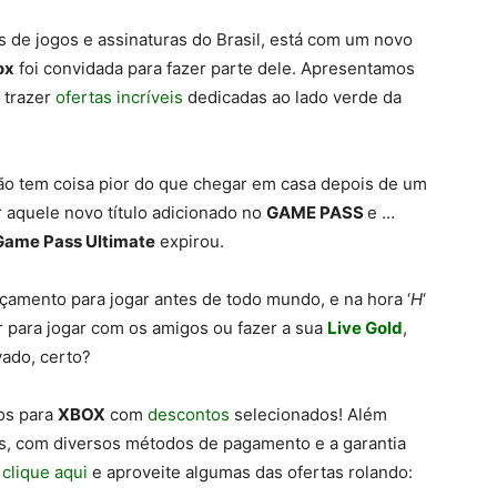
s de jogos e assinaturas do Brasil, está com um novo
ox
foi convidada para fazer parte dele. Apresentamos
s trazer
ofertas incríveis
dedicadas ao lado verde da
não tem coisa pior do que chegar em casa depois de um
r aquele novo título adicionado no
GAME PASS
e …
Game Pass Ultimate
expirou.
çamento para jogar antes de todo mundo, e na hora ‘
H
‘
 para jogar com os amigos ou fazer a sua
Live Gold
,
vado, certo?
tos para
XBOX
com
descontos
selecionados! Além
 com diversos métodos de pagamento e a garantia
o
clique aqui
e aproveite algumas das ofertas rolando: