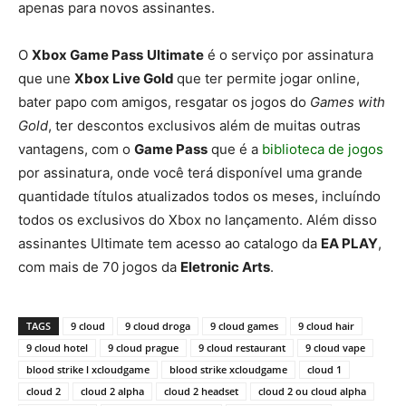
apenas para novos assinantes.
O
Xbox Game Pass
Ultimate
é o serviço por assinatura
que une
Xbox Live Gold
que ter permite jogar online,
bater papo com amigos, resgatar os jogos do
Games with
Gold
, ter descontos exclusivos além de muitas outras
vantagens, com o
Game Pass
que é a
biblioteca de jogos
por assinatura, onde você terá disponível uma grande
quantidade títulos atualizados todos os meses, incluíndo
todos os exclusivos do Xbox no lançamento. Além disso
assinantes Ultimate tem acesso ao catalogo da
EA PLAY
,
com mais de 70 jogos da
Eletronic Arts
.
TAGS
9 cloud
9 cloud droga
9 cloud games
9 cloud hair
9 cloud hotel
9 cloud prague
9 cloud restaurant
9 cloud vape
blood strike l xcloudgame
blood strike xcloudgame
cloud 1
cloud 2
cloud 2 alpha
cloud 2 headset
cloud 2 ou cloud alpha