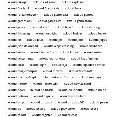
xcloud europe
xcloud exit game
xcloud explained
xcloud fire hd 8
xcloud firestick 4k
xcloud fone
xcloud forza horizon 4
xcloud game pass
xcloud games
xcloud games apk
xcloud games list
xcloud gamescom
xcloud gears 5
xcloud gta 5
xcloud halo 5
xcloud ih zasag
xcloud ikh zasag
xcloud inscrição
xcloud insider
xcloud invite
xcloud ios
xcloud jeux
xcloud jio
xcloud jobs
xCloud jogos
xcloud json download
xcloud keeps crashing
xcloud keyboard
xcloud kiedy
xcloud kindle fire
xcloud korea
xcloud kosten
xcloud lançamento
xcloud launch date
xcloud list of games
xcloud local
xcloud login
xcloud loja
xcloud loja blood strike
xcloud magic campus
xcloud mexico
xCloud Microsoft
xcloud microsoft apk
xcloud microsoft store
xcloud mod apk
xcloud naruto
xcloud naruto wiki
xcloud new zealand
xcloud news
xCloud no brasil
xcloud no iphone
xcloud no pc
xcloud noticias
xcloud o que é
xcloud on emulator
xcloud on pc
xcloud on xbox
xcloud on xbox 360
xcloud paises
xcloud pc
xcloud pc app
xcloud play store
xcloud preço
xcloud reddit
xcloud register
xcloud release