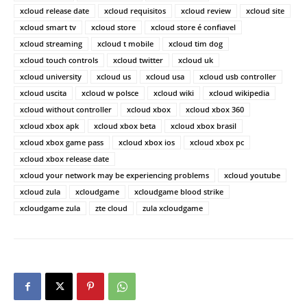
xcloud release date
xcloud requisitos
xcloud review
xcloud site
xcloud smart tv
xcloud store
xcloud store é confiavel
xcloud streaming
xcloud t mobile
xcloud tim dog
xcloud touch controls
xcloud twitter
xcloud uk
xcloud university
xcloud us
xcloud usa
xcloud usb controller
xcloud uscita
xcloud w polsce
xcloud wiki
xcloud wikipedia
xcloud without controller
xcloud xbox
xcloud xbox 360
xcloud xbox apk
xcloud xbox beta
xcloud xbox brasil
xcloud xbox game pass
xcloud xbox ios
xcloud xbox pc
xcloud xbox release date
xcloud your network may be experiencing problems
xcloud youtube
xcloud zula
xcloudgame
xcloudgame blood strike
xcloudgame zula
zte cloud
zula xcloudgame