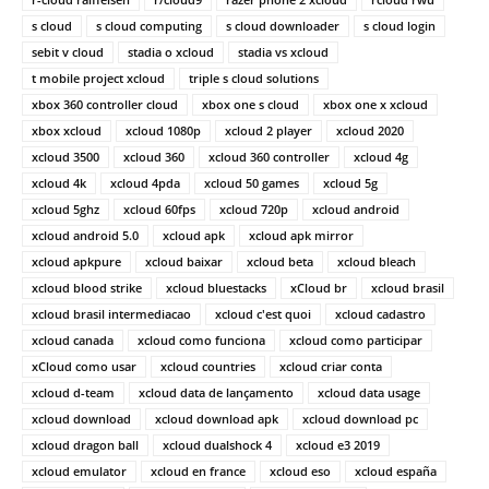
s cloud
s cloud computing
s cloud downloader
s cloud login
sebit v cloud
stadia o xcloud
stadia vs xcloud
t mobile project xcloud
triple s cloud solutions
xbox 360 controller cloud
xbox one s cloud
xbox one x xcloud
xbox xcloud
xcloud 1080p
xcloud 2 player
xcloud 2020
xcloud 3500
xcloud 360
xcloud 360 controller
xcloud 4g
xcloud 4k
xcloud 4pda
xcloud 50 games
xcloud 5g
xcloud 5ghz
xcloud 60fps
xcloud 720p
xcloud android
xcloud android 5.0
xcloud apk
xcloud apk mirror
xcloud apkpure
xcloud baixar
xcloud beta
xcloud bleach
xcloud blood strike
xcloud bluestacks
xCloud br
xcloud brasil
xcloud brasil intermediacao
xcloud c'est quoi
xcloud cadastro
xcloud canada
xcloud como funciona
xcloud como participar
xCloud como usar
xcloud countries
xcloud criar conta
xcloud d-team
xcloud data de lançamento
xcloud data usage
xcloud download
xcloud download apk
xcloud download pc
xcloud dragon ball
xcloud dualshock 4
xcloud e3 2019
xcloud emulator
xcloud en france
xcloud eso
xcloud españa