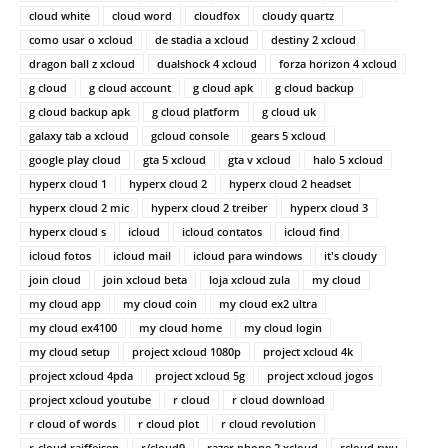
cloud white
cloud word
cloudfox
cloudy quartz
como usar o xcloud
de stadia a xcloud
destiny 2 xcloud
dragon ball z xcloud
dualshock 4 xcloud
forza horizon 4 xcloud
g cloud
g cloud account
g cloud apk
g cloud backup
g cloud backup apk
g cloud platform
g cloud uk
galaxy tab a xcloud
gcloud console
gears 5 xcloud
google play cloud
gta 5 xcloud
gta v xcloud
halo 5 xcloud
hyperx cloud 1
hyperx cloud 2
hyperx cloud 2 headset
hyperx cloud 2 mic
hyperx cloud 2 treiber
hyperx cloud 3
hyperx cloud s
icloud
icloud contatos
icloud find
icloud fotos
icloud mail
icloud para windows
it's cloudy
join cloud
join xcloud beta
loja xcloud zula
my cloud
my cloud app
my cloud coin
my cloud ex2 ultra
my cloud ex4100
my cloud home
my cloud login
my cloud setup
project xcloud 1080p
project xcloud 4k
project xcloud 4pda
project xcloud 5g
project xcloud jogos
project xcloud youtube
r cloud
r cloud download
r cloud of words
r cloud plot
r cloud revolution
r-cloud raiffeisen
r/cloud9
razer phone 2 xcloud
rcloud rwu