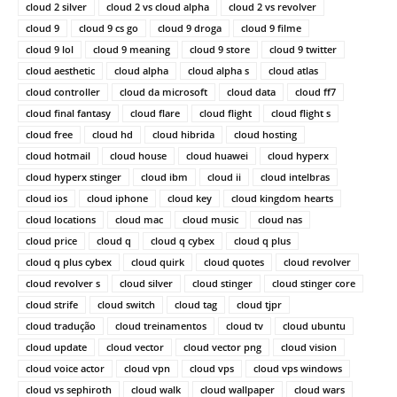
cloud 2 silver
cloud 2 vs cloud alpha
cloud 2 vs revolver
cloud 9
cloud 9 cs go
cloud 9 droga
cloud 9 filme
cloud 9 lol
cloud 9 meaning
cloud 9 store
cloud 9 twitter
cloud aesthetic
cloud alpha
cloud alpha s
cloud atlas
cloud controller
cloud da microsoft
cloud data
cloud ff7
cloud final fantasy
cloud flare
cloud flight
cloud flight s
cloud free
cloud hd
cloud hibrida
cloud hosting
cloud hotmail
cloud house
cloud huawei
cloud hyperx
cloud hyperx stinger
cloud ibm
cloud ii
cloud intelbras
cloud ios
cloud iphone
cloud key
cloud kingdom hearts
cloud locations
cloud mac
cloud music
cloud nas
cloud price
cloud q
cloud q cybex
cloud q plus
cloud q plus cybex
cloud quirk
cloud quotes
cloud revolver
cloud revolver s
cloud silver
cloud stinger
cloud stinger core
cloud strife
cloud switch
cloud tag
cloud tjpr
cloud tradução
cloud treinamentos
cloud tv
cloud ubuntu
cloud update
cloud vector
cloud vector png
cloud vision
cloud voice actor
cloud vpn
cloud vps
cloud vps windows
cloud vs sephiroth
cloud walk
cloud wallpaper
cloud wars