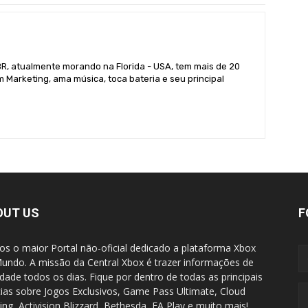
BR, atualmente morando na Florida - USA, tem mais de 20
 Marketing, ama música, toca bateria e seu principal
OUT US
F
s o maior Portal não-oficial dedicado a plataforma Xbox
undo. A missão da Central Xbox é trazer informações de
idade todos os dias. Fique por dentro de todas as principais
cias sobre Jogos Exclusivos, Game Pass Ultimate, Cloud
ng, Activision Blizzard, Bethesda, EA Play e muito mais!