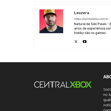
Leozera
https://centralxbox.com.br
Natural de São Paulo - 
anos de experiência com
hobby são os games.
AB
Somo
no M
qual
notí
Gami