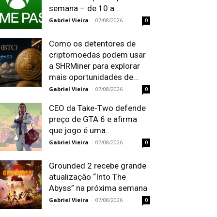
semana – de 10 a...
Gabriel Vieira
-
07/08/2026
0
Como os detentores de
criptomoedas podem usar
a SHRMiner para explorar
mais oportunidades de...
Gabriel Vieira
-
07/08/2026
0
CEO da Take-Two defende
preço de GTA 6 e afirma
que jogo é uma...
Gabriel Vieira
-
07/08/2026
0
Grounded 2 recebe grande
atualização “Into The
Abyss” na próxima semana
Gabriel Vieira
-
07/08/2026
0