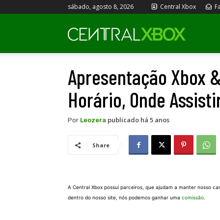
sábado, agosto 8, 2026
Central Xbox
Fa
Central
Apresentação Xbox &
Xbox
Horário, Onde Assisti
publicado há 5 anos
Por
Leozera
Share
A Central Xbox possui parceiros, que ajudam a manter nosso ca
dentro do nosso site, nós podemos ganhar uma
comissão
.