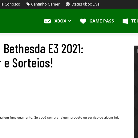
le Conosco
Cantinho Gamer
Status Xbox Live
XBOX
GAME PASS
TE
 Bethesda E3 2021:
r e Sorteios!
nal em funcionamento. Se você comprar algum produto ou serviço de algum link