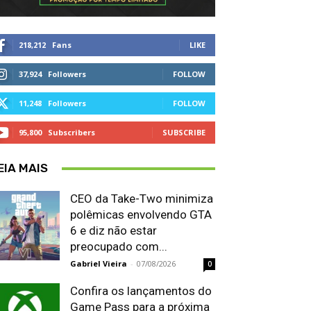
218,212
Fans
LIKE
37,924
Followers
FOLLOW
11,248
Followers
FOLLOW
95,800
Subscribers
SUBSCRIBE
EIA MAIS
CEO da Take-Two minimiza
polêmicas envolvendo GTA
6 e diz não estar
preocupado com...
Gabriel Vieira
-
07/08/2026
0
Confira os lançamentos do
Game Pass para a próxima