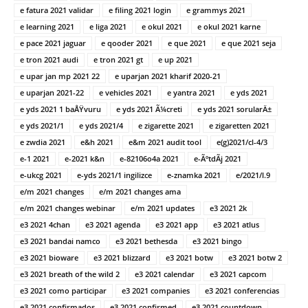
e fatura 2021 validar
e filing 2021 login
e grammys 2021
e learning 2021
e liga 2021
e okul 2021
e okul 2021 karne
e pace 2021 jaguar
e qooder 2021
e que 2021
e que 2021 seja
e tron 2021 audi
e tron 2021 gt
e up 2021
e upar jan mp 2021 22
e uparjan 2021 kharif 2020-21
e uparjan 2021-22
e vehicles 2021
e yantra 2021
e yds 2021
e yds 2021 1 baÅŸvuru
e yds 2021 Ã¼creti
e yds 2021 sorularÄ±
e yds 2021/1
e yds 2021/4
e zigarette 2021
e zigaretten 2021
e zwdia 2021
e&h 2021
e&m 2021 audit tool
e(g)2021/cl-4/3
e-1 2021
e-2021 k&n
e-82106o4a 2021
e-ÃºtdÃ­j 2021
e-ukcg 2021
e-yds 2021/1 ingilizce
e-znamka 2021
e/2021/l.9
e/m 2021 changes
e/m 2021 changes ama
e/m 2021 changes webinar
e/m 2021 updates
e3 2021 2k
e3 2021 4chan
e3 2021 agenda
e3 2021 app
e3 2021 atlus
e3 2021 bandai namco
e3 2021 bethesda
e3 2021 bingo
e3 2021 bioware
e3 2021 blizzard
e3 2021 botw
e3 2021 botw 2
e3 2021 breath of the wild 2
e3 2021 calendar
e3 2021 capcom
e3 2021 como participar
e3 2021 companies
e3 2021 conferencias
e3 2021 confirmados
e3 2021 confirmed
e3 2021 countdown