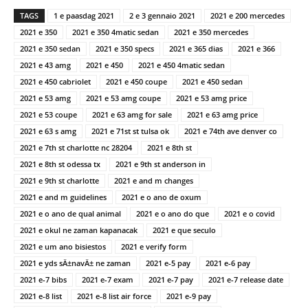
TAGS
1 e paasdag 2021
2 e 3 gennaio 2021
2021 e 200 mercedes
2021 e 350
2021 e 350 4matic sedan
2021 e 350 mercedes
2021 e 350 sedan
2021 e 350 specs
2021 e 365 dias
2021 e 366
2021 e 43 amg
2021 e 450
2021 e 450 4matic sedan
2021 e 450 cabriolet
2021 e 450 coupe
2021 e 450 sedan
2021 e 53 amg
2021 e 53 amg coupe
2021 e 53 amg price
2021 e 53 coupe
2021 e 63 amg for sale
2021 e 63 amg price
2021 e 63 s amg
2021 e 71st st tulsa ok
2021 e 74th ave denver co
2021 e 7th st charlotte nc 28204
2021 e 8th st
2021 e 8th st odessa tx
2021 e 9th st anderson in
2021 e 9th st charlotte
2021 e and m changes
2021 e and m guidelines
2021 e o ano de oxum
2021 e o ano de qual animal
2021 e o ano do que
2021 e o covid
2021 e okul ne zaman kapanacak
2021 e que seculo
2021 e um ano bisiestos
2021 e verify form
2021 e yds sÄ±navÄ± ne zaman
2021 e-5 pay
2021 e-6 pay
2021 e-7 bibs
2021 e-7 exam
2021 e-7 pay
2021 e-7 release date
2021 e-8 list
2021 e-8 list air force
2021 e-9 pay