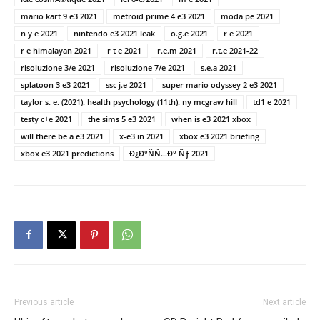
mario kart 9 e3 2021
metroid prime 4 e3 2021
moda pe 2021
n y e 2021
nintendo e3 2021 leak
o.g.e 2021
r e 2021
r e himalayan 2021
r t e 2021
r.e.m 2021
r.t.e 2021-22
risoluzione 3/e 2021
risoluzione 7/e 2021
s.e.a 2021
splatoon 3 e3 2021
ssc j.e 2021
super mario odyssey 2 e3 2021
taylor s. e. (2021). health psychology (11th). ny mcgraw hill
td1 e 2021
testy c+e 2021
the sims 5 e3 2021
when is e3 2021 xbox
will there be a e3 2021
x-e3 in 2021
xbox e3 2021 briefing
xbox e3 2021 predictions
Ð¿Ð°ÑÑ…Ð° Ñƒ 2021
Previous article
Next article