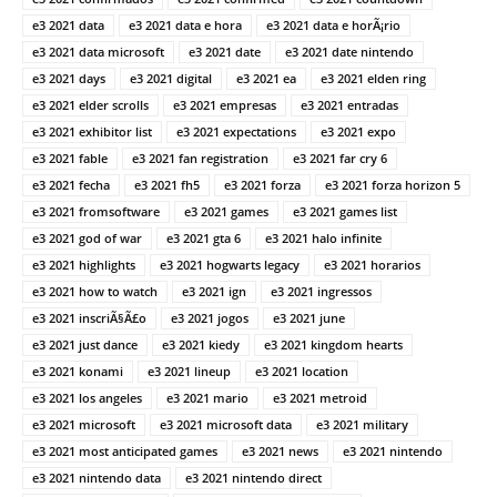
e3 2021 data
e3 2021 data e hora
e3 2021 data e horÃ¡rio
e3 2021 data microsoft
e3 2021 date
e3 2021 date nintendo
e3 2021 days
e3 2021 digital
e3 2021 ea
e3 2021 elden ring
e3 2021 elder scrolls
e3 2021 empresas
e3 2021 entradas
e3 2021 exhibitor list
e3 2021 expectations
e3 2021 expo
e3 2021 fable
e3 2021 fan registration
e3 2021 far cry 6
e3 2021 fecha
e3 2021 fh5
e3 2021 forza
e3 2021 forza horizon 5
e3 2021 fromsoftware
e3 2021 games
e3 2021 games list
e3 2021 god of war
e3 2021 gta 6
e3 2021 halo infinite
e3 2021 highlights
e3 2021 hogwarts legacy
e3 2021 horarios
e3 2021 how to watch
e3 2021 ign
e3 2021 ingressos
e3 2021 inscriÃ§Ã£o
e3 2021 jogos
e3 2021 june
e3 2021 just dance
e3 2021 kiedy
e3 2021 kingdom hearts
e3 2021 konami
e3 2021 lineup
e3 2021 location
e3 2021 los angeles
e3 2021 mario
e3 2021 metroid
e3 2021 microsoft
e3 2021 microsoft data
e3 2021 military
e3 2021 most anticipated games
e3 2021 news
e3 2021 nintendo
e3 2021 nintendo data
e3 2021 nintendo direct