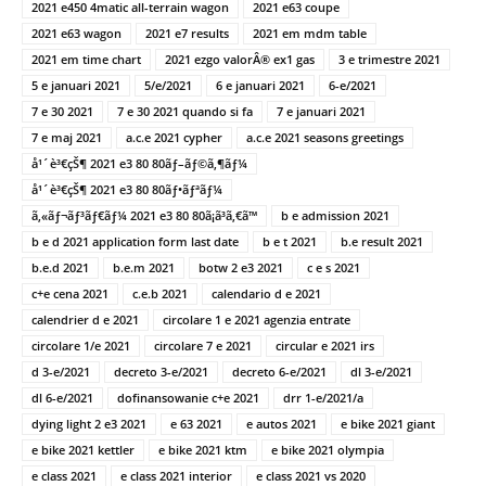
2021 e450 4matic all-terrain wagon
2021 e63 coupe
2021 e63 wagon
2021 e7 results
2021 em mdm table
2021 em time chart
2021 ezgo valorÂ® ex1 gas
3 e trimestre 2021
5 e januari 2021
5/e/2021
6 e januari 2021
6-e/2021
7 e 30 2021
7 e 30 2021 quando si fa
7 e januari 2021
7 e maj 2021
a.c.e 2021 cypher
a.c.e 2021 seasons greetings
å¹´è³€çŠ¶ 2021 e3 80 80ãƒ–ãƒ©ã‚¶ãƒ¼
å¹´è³€çŠ¶ 2021 e3 80 80ãƒ•ãƒªãƒ¼
ã‚«ãƒ¬ãƒ³ãƒ€ãƒ¼ 2021 e3 80 80ã¡ã³ã‚€ã™
b e admission 2021
b e d 2021 application form last date
b e t 2021
b.e result 2021
b.e.d 2021
b.e.m 2021
botw 2 e3 2021
c e s 2021
c+e cena 2021
c.e.b 2021
calendario d e 2021
calendrier d e 2021
circolare 1 e 2021 agenzia entrate
circolare 1/e 2021
circolare 7 e 2021
circular e 2021 irs
d 3-e/2021
decreto 3-e/2021
decreto 6-e/2021
dl 3-e/2021
dl 6-e/2021
dofinansowanie c+e 2021
drr 1-e/2021/a
dying light 2 e3 2021
e 63 2021
e autos 2021
e bike 2021 giant
e bike 2021 kettler
e bike 2021 ktm
e bike 2021 olympia
e class 2021
e class 2021 interior
e class 2021 vs 2020