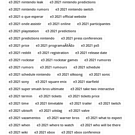
e3 2021 nintendo leak
e3 2021 nintendo predictions
e3 2021 nintendo rumors
e3 2021 nintendo switch
e3 2021 o que esperar
e3 2021 official website
e3 2021 onde assistir
e3 2021 online
e3 2021 participantes
e3 2021 playstation
e3 2021 predictions
e3 2021 predictions nintendo
e3 2021 press conferences
e3 2021 price
e3 2021 programaÃ§Ã£o
e3 2021 ps5
e3 2021 reddit
e3 2021 registration
e3 2021 release date
e3 2021 rockstar
e3 2021 rockstar games
e3 2021 rumores
e3 2021 rumors
e3 2021 rumours
e3 2021 schedule
e3 2021 schedule nintendo
e3 2021 silksong
e3 2021 sonic
e3 2021 sony
e3 2021 square enix
e3 2021 starfield
e3 2021 super smash bros ultimate
e3 2021 take two interactive
e3 2021 termin
e3 2021 tickets
e3 2021 tickets price
e3 2021 time
e3 2021 timetable
e3 2021 trailer
e3 2021 twitch
e3 2021 ubisoft
e3 2021 uitslag
e3 2021 valve
e3 2021 vazamentos
e3 2021 warner bros
e3 2021 what to expect
e3 2021 when
e3 2021 where to watch
e3 2021 who will be there
e3 2021 wiki
e3 2021 xbox
e3 2021 xbox conference