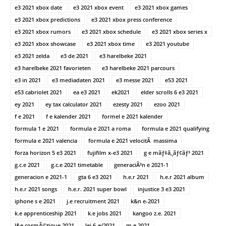
e3 2021 xbox date
e3 2021 xbox event
e3 2021 xbox games
e3 2021 xbox predictions
e3 2021 xbox press conference
e3 2021 xbox rumors
e3 2021 xbox schedule
e3 2021 xbox series x
e3 2021 xbox showcase
e3 2021 xbox time
e3 2021 youtube
e3 2021 zelda
e3 de 2021
e3 harelbeke 2021
e3 harelbeke 2021 favorieten
e3 harelbeke 2021 parcours
e3 in 2021
e3 mediadaten 2021
e3 messe 2021
e53 2021
e53 cabriolet 2021
ea e3 2021
ek2021
elder scrolls 6 e3 2021
ey 2021
ey tax calculator 2021
ezesty 2021
ezoo 2021
f e 2021
f e kalender 2021
formel e 2021 kalender
formula 1 e 2021
formula e 2021 a roma
formula e 2021 qualifying
formula e 2021 valencia
formula e 2021 velocitÃ massima
forza horizon 5 e3 2021
fujifilm x-e3 2021
g e mãƒ‡ã‚¸ãƒ¢ãƒ³ 2021
g.c.e 2021
g.c.e 2021 timetable
generaciÃ³n e 2021-1
generacion e 2021-1
gta 6 e3 2021
h.e.r 2021
h.e.r 2021 album
h.e.r 2021 songs
h.e.r. 2021 super bowl
injustice 3 e3 2021
iphone s e 2021
j.e recruitment 2021
k&n e-2021
k.e apprenticeship 2021
k.e jobs 2021
kangoo z.e. 2021
l&e cosmÃ©tique 2021
lei 6-e/2021
m e 2021