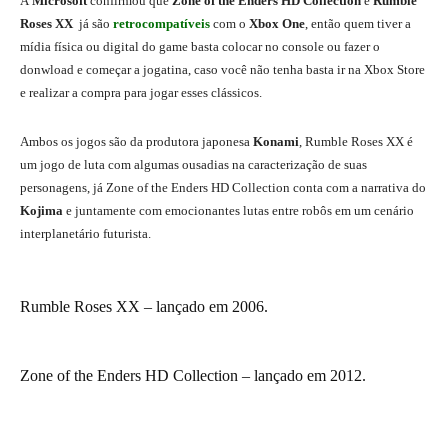
A
Microsoft
confirmou que
Zone of the Enders HD Collection
e
Rumble
Roses XX
já são
retrocompatíveis
com o
Xbox One
, então quem tiver a
mídia física ou digital do game basta colocar no console ou fazer o
donwload e começar a jogatina, caso você não tenha basta ir na Xbox Store
e realizar a compra para jogar esses clássicos.
Ambos os jogos são da produtora japonesa
Konami
, Rumble Roses XX é
um jogo de luta com algumas ousadias na caracterização de suas
personagens, já Zone of the Enders HD Collection conta com a narrativa do
Kojima
e juntamente com emocionantes lutas entre robôs em um cenário
interplanetário futurista.
Rumble Roses XX – lançado em 2006.
Zone of the Enders HD Collection – lançado em 2012.