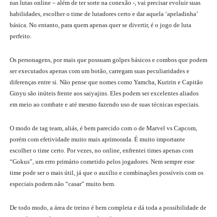
nas lutas online – além de ter sorte na conexão -, vai precisar evoluir suas
habilidades, escolher o time de lutadores certo e dar aquela ‘apeladinha’
básica. No entanto, para quem apenas quer se divertir, é o jogo de luta
perfeito.
Os personagens, por mais que possuam golpes básicos e combos que podem
ser executados apenas com um botão, carregam suas peculiaridades e
diferenças entre si. Não pense que nomes como Yamcha, Kuririn e Capitão
Ginyu são inúteis frente aos saiyajins. Eles podem ser excelentes aliados
em meio ao combate e até mesmo fazendo uso de suas técnicas especiais.
O modo de tag team, aliás, é bem parecido com o de Marvel vs Capcom,
porém com efetividade muito mais aprimorada. É muito importante
escolher o time certo. Por vezes, no online, enfrentei times apenas com
“Gokus”, um erro primário cometido pelos jogadores. Nem sempre esse
time pode ser o mais útil, já que o auxílio e combinações possíveis com os
especiais podem não “casar” muito bem.
De todo modo, a área de treino é bem completa e dá toda a possibilidade de