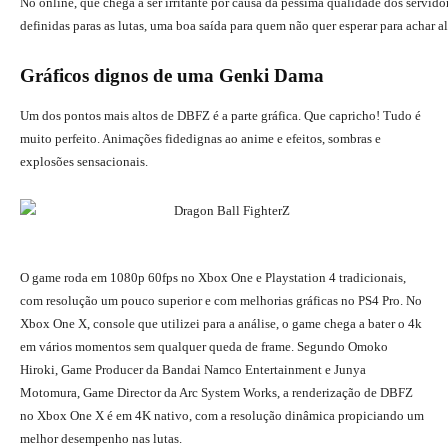
No online, que chega a ser irritante por causa da péssima qualidade dos servid
definidas paras as lutas, uma boa saída para quem não quer esperar para achar
Gráficos dignos de uma Genki Dama
Um dos pontos mais altos de DBFZ é a parte gráfica. Que capricho! Tudo é
muito perfeito. Animações fidedignas ao anime e efeitos, sombras e
explosões sensacionais.
O game roda em 1080p 60fps no Xbox One e Playstation 4 tradicionais,
com resolução um pouco superior e com melhorias gráficas no PS4 Pro. No
Xbox One X, console que utilizei para a análise, o game chega a bater o 4k
em vários momentos sem qualquer queda de frame. Segundo Omoko
Hiroki, Game Producer da Bandai Namco Entertainment e Junya
Motomura, Game Director da Arc System Works, a renderização de DBFZ
no Xbox One X é em 4K nativo, com a resolução dinâmica propiciando um
melhor desempenho nas lutas.