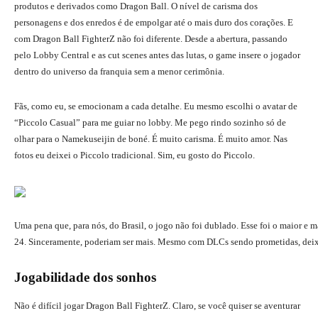
produtos e derivados como Dragon Ball. O nível de carisma dos
personagens e dos enredos é de empolgar até o mais duro dos corações. E
com Dragon Ball FighterZ não foi diferente. Desde a abertura, passando
pelo Lobby Central e as cut scenes antes das lutas, o game insere o jogador
dentro do universo da franquia sem a menor cerimônia.
Fãs, como eu, se emocionam a cada detalhe. Eu mesmo escolhi o avatar de
“Piccolo Casual” para me guiar no lobby. Me pego rindo sozinho só de
olhar para o Namekuseijin de boné. É muito carisma. É muito amor. Nas
fotos eu deixei o Piccolo tradicional. Sim, eu gosto do Piccolo.
Uma pena que, para nós, do Brasil, o jogo não foi dublado. Esse foi o maior e
24. Sinceramente, poderiam ser mais. Mesmo com DLCs sendo prometidas, deixo
Jogabilidade dos sonhos
Não é difícil jogar Dragon Ball FighterZ. Claro, se você quiser se aventurar