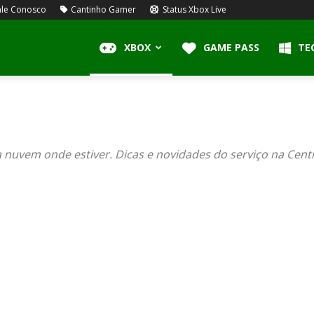
le Conosco
Cantinho Gamer
Status Xbox Live
XBOX
GAME PASS
TE
nuvem onde estiver. Dicas e novidades do serviço na Centr