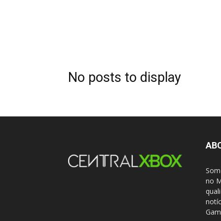
No posts to display
AB
Somo
no M
qual
notí
Gami