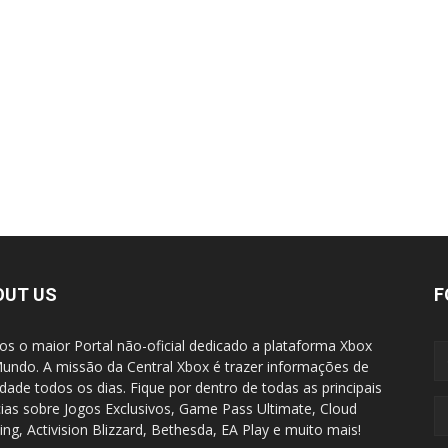
OUT US
F
s o maior Portal não-oficial dedicado a plataforma Xbox
undo. A missão da Central Xbox é trazer informações de
idade todos os dias. Fique por dentro de todas as principais
cias sobre Jogos Exclusivos, Game Pass Ultimate, Cloud
ng, Activision Blizzard, Bethesda, EA Play e muito mais!