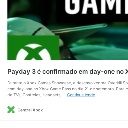
Payday 3 é confirmado em day-one no
Durante o Xbox Games Showcase, a desenvolvedora Overkill Sof
com day-one no Xbox Game Pass no dia 21 de setembro. Para come
Payday
de TVs, Controles, Headsets, …
Continue lendo
3
é
Central Xbox
confirmado
em
day-